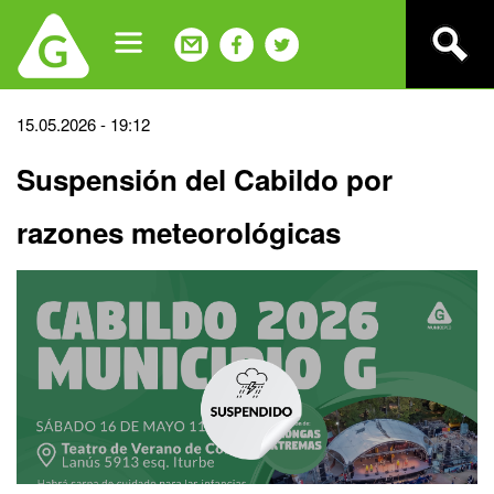
Jump
to
navigation
Back
15.05.2026 - 19:12
to
Suspensión del Cabildo por
top
razones meteorológicas