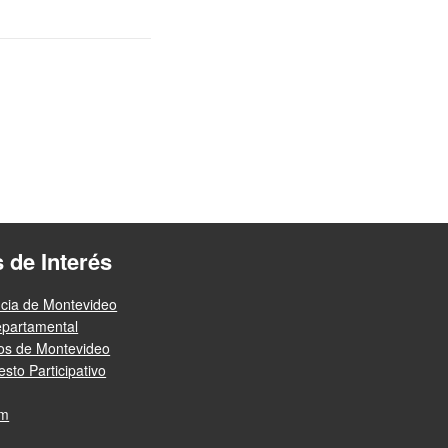
s de Interés
ncia de Montevideo
epartamental
ios de Montevideo
sto Participativo
am