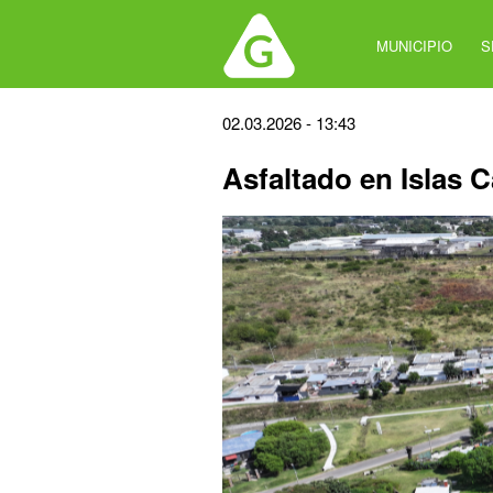
Jump
to
MUNICIPIO
S
navigation
Back
02.03.2026 - 13:43
to
Asfaltado en Islas 
top