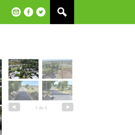
1
de
4