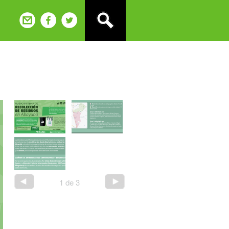
1
de
3