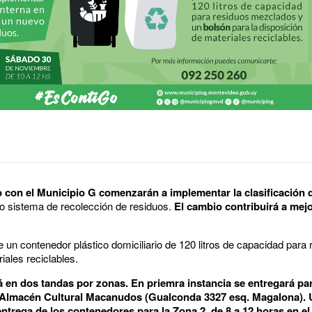
 con el Municipio G comenzarán a implementar la clasificación d
vo sistema de recolección de residuos.
El cambio contribuirá a mej
e un contenedor plástico domiciliario de 120 litros de capacidad par
iales reciclables.
 en dos tandas por zonas. En priemra instancia se entregará pa
el Almacén Cultural Macanudos (Gualconda 3327 esq. Magalona)
entrega de los contenedores para la Zona 2, de 8 a 12 horas en e