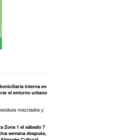
omiciliaria interna en
orar el entorno urbano
a residuos mezclados y
ra Zona 1 el sábado 7
. Una semana después,
l Almacén Cultural