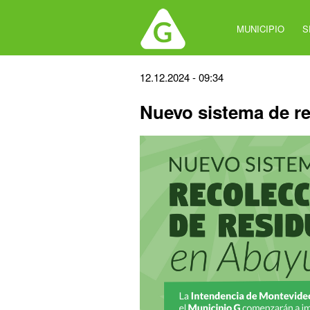
Jump
to
MUNICIPIO
S
navigation
Back
12.12.2024 - 09:34
to
Nuevo sistema de r
top