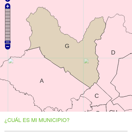
G
D
A
C
CH
B
¿CUÁL ES MI MUNICIPIO?