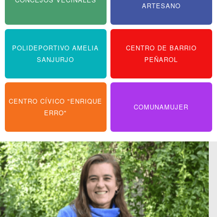
ARTESANO
POLIDEPORTIVO AMELIA
CENTRO DE BARRIO
SANJURJO
PEÑAROL
CENTRO CÍVICO "ENRIQUE
COMUNAMUJER
ERRO"