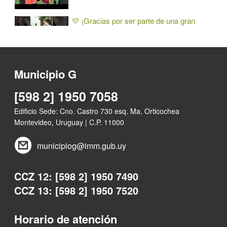
💛 ¡Gracias por ser parte de una gran
jornada en el Parque Andalucía! Municipio
G
Presentación del Fondo Patrimonio en los
Municipio G
Barrios en el Centro Cívico Metropolitano
Enrique Erro
[598 2] 1950 7058
Edificio Sede: Cno. Castro 730 esq. Ma. Orticochea
💡 Trabajos de alumbrado Mayo - Junio |
Montevideo, Uruguay | C.P. 11000
Municipio G
municipiog@imm.gub.uy
🚧 Avanza la obra en la calle Coronilla en el
CCZ 12: [598 2] 1950 7490
barrio Nuevo París
CCZ 13: [598 2] 1950 7520
🎬🍿 Ciclo de cine en el Centro Cultural
Horario de atención
Artesano