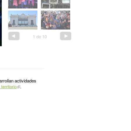
1
de
10
rrollan actividades
territorio
.