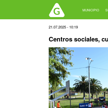
Jump
to
MUNICIPIO
S
navigation
Back
21.07.2025 - 10:19
to
Centros sociales, cu
top