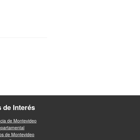
s de Interés
ncia de Montevideo
epartamental
ios de Montevideo