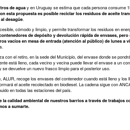
itros de agua
y en Uruguay se estima que cada persona consume 15 l
on esta propuesta es posible reciclar los residuos de aceite tr
a al desagüe
.
cesible, cómodo y limpio, y permite transformar los residuos en ener
 contenedores de depósito y devolución rápida de envases, pero s
tros vacíos en mesa de entrada (atención al público) de lunes a v
s.
 con el retiro, en la sede del Municipio, del envase donde se pondrá 
ente está lleno, cada vecino y vecina puede llevar el envase a un con
 se devuelve un nuevo frasco limpio para el posterior uso.
, ALUR, recoge los envases del contenedor cuando está lleno y los ll
nsformará el aceite recolectado en biodiesel. La cadena sigue con AN
ibuido en todas las estaciones del país.
 la calidad ambiental de nuestros barrios a través de trabajos 
amos a sumarte.