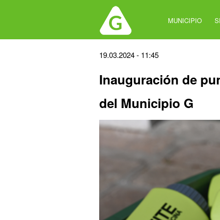
Jump
to
MUNICIPIO
S
navigation
Back
19.03.2024 - 11:45
to
Inauguración de punt
top
del Municipio G