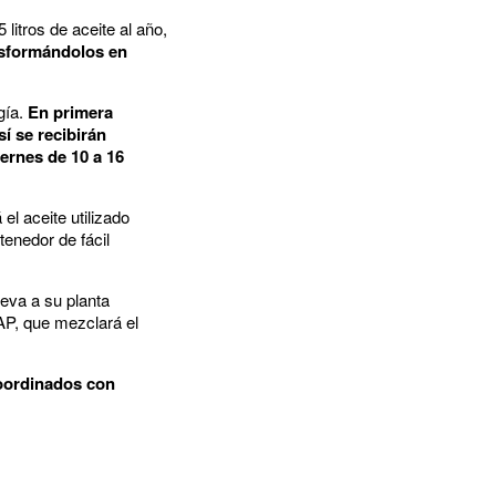
itros de aceite al año,
ansformándolos en
gía.
En primera
í se recibirán
iernes de 10 a 16
el aceite utilizado
tenedor de fácil
eva a su planta
CAP, que mezclará el
coordinados con