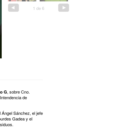
1
de
6
io G
, sobre Cno.
 Intendencia de
 Ángel Sánchez, el jefe
ourdes Gadea y el
esiduos.