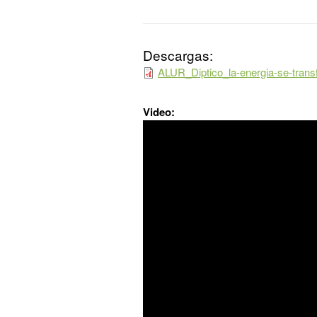
Descargas:
ALUR_Diptico_la-energia-se-transf
Video: