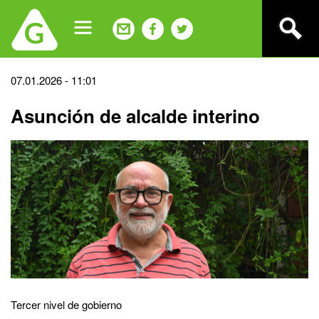
Jump
to
navigation
Back
07.01.2026 - 11:01
to
Asunción de alcalde interino
top
Tercer nivel de gobierno