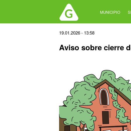
Jump
to
MUNICIPIO
S
navigation
Back
19.01.2026 - 13:58
to
Aviso sobre cierre 
top