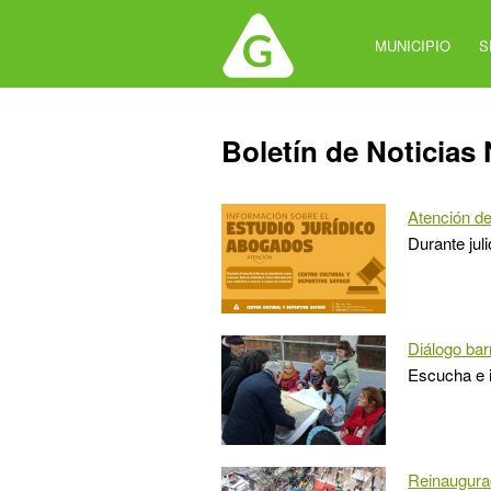
Jump
to
MUNICIPIO
S
navigation
Back
Boletín de Noticias
to
top
Atención de
Durante jul
Diálogo barr
Escucha e i
Reinaugurac