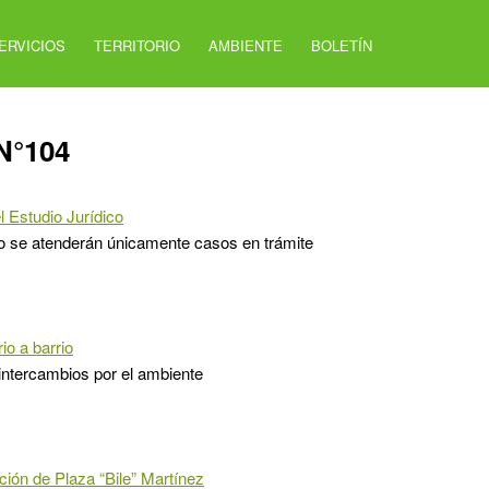
ERVICIOS
TERRITORIO
AMBIENTE
BOLETÍN
 N°104
l Estudio Jurídico
io se atenderán únicamente casos en trámite
io a barrio
ntercambios por el ambiente
ión de Plaza “Bile” Martínez