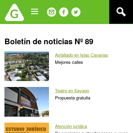
Jump
to
navigation
Back
Boletín de noticias Nº 89
to
top
Asfaltado en Islas Canarias
Mejores calles
Teatro en Sayago
Propuesta gratuita
Atención jurídica