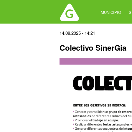
Jump
to
MUNICIPIO
S
navigation
Back
14.08.2025 - 14:21
to
Colectivo SinerGia
top