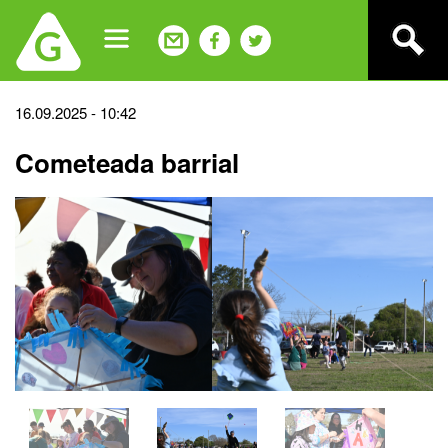
Jump
to
navigation
Back
16.09.2025 - 10:42
to
Cometeada barrial
top