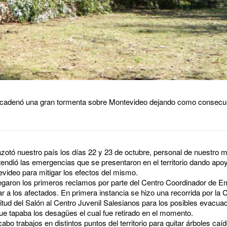
ncadenó una gran tormenta sobre Montevideo dejando como consecue
otó nuestro país los días 22 y 23 de octubre, personal de nuestro mu
ndió las emergencias que se presentaron en el territorio dando apoy
evideo para mitigar los efectos del mismo.
legaron los primeros reclamos por parte del Centro Coordinador d
 a los afectados. En primera instancia se hizo una recorrida por la 
citud del Salón al Centro Juvenil Salesianos para los posibles evacu
ue tapaba los desagües el cual fue retirado en el momento.
abo trabajos en distintos puntos del territorio para quitar árboles caíd