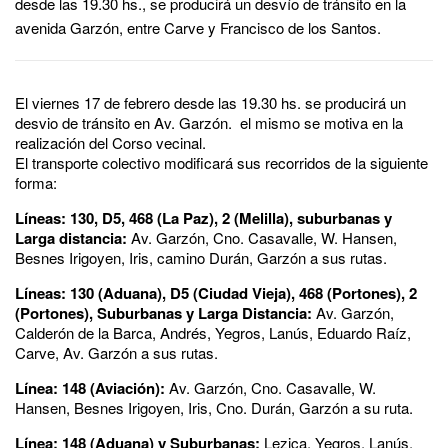
desde las 19.30 hs., se producirá un desvío de tránsito en la
avenida Garzón, entre Carve y Francisco de los Santos.
El viernes 17 de febrero desde las 19.30 hs. se producirá un
desvio de tránsito en Av. Garzón. el mismo se motiva en la
realización del Corso vecinal.
El transporte colectivo modificará sus recorridos de la siguiente
forma:
Líneas: 130, D5, 468 (La Paz), 2 (Melilla), suburbanas y
Larga distancia:
Av. Garzón, Cno. Casavalle, W. Hansen,
Besnes Irigoyen, Iris, camino Durán, Garzón a sus rutas.
Líneas: 130 (Aduana), D5 (Ciudad Vieja), 468 (Portones), 2
(Portones), Suburbanas y Larga Distancia:
Av. Garzón,
Calderón de la Barca, Andrés, Yegros, Lanús, Eduardo Raíz,
Carve, Av. Garzón a sus rutas.
Línea: 148 (Aviación):
Av. Garzón, Cno. Casavalle, W.
Hansen, Besnes Irigoyen, Iris, Cno. Durán, Garzón a su ruta.
Línea: 148 (Aduana) y Suburbanas:
Lezica, Yegros, Lanús,