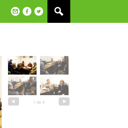
1
de
4