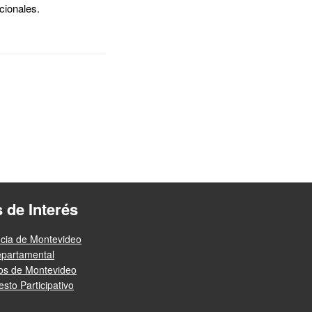
cionales.
s de Interés
ncia de Montevideo
epartamental
ios de Montevideo
sto Participativo