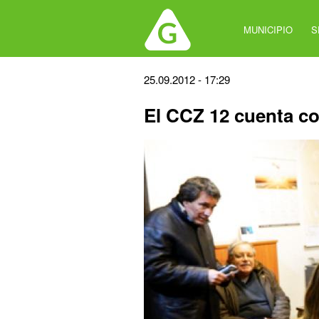
Jump
to
MUNICIPIO
S
navigation
Back
25.09.2012 - 17:29
to
El CCZ 12 cuenta c
top