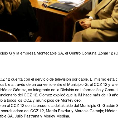
nicipio G y la empresa Montecable SA, el Centro Comunal Zonal 12 (
Z 12 cuenta con el servicio de televisión por cable. El mismo está c
posible a través de un convenio entre el Municipio G, el CCZ 12 y l
or Héctor Gómez, ex integrante de la División de Información y Comun
funcionario del CCZ 12. Gómez explicó que la IM hace más de 10 añ
rlo a todos los CCZ y municipios de Montevideo.
o en el CCZ 12 con la presencia del alcalde del Municipio G, Gastón Si
y la coordinadora del CCZ 12, Martín Pazdur y Marcela Camajo; Héctor
cable SA, Julio Pastrana y Morley Medina.