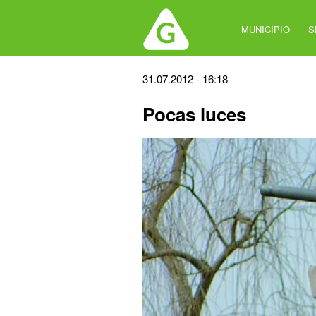
Jump
to
MUNICIPIO
S
navigation
Back
31.07.2012 - 16:18
to
Pocas luces
top