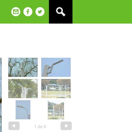
1
de
6