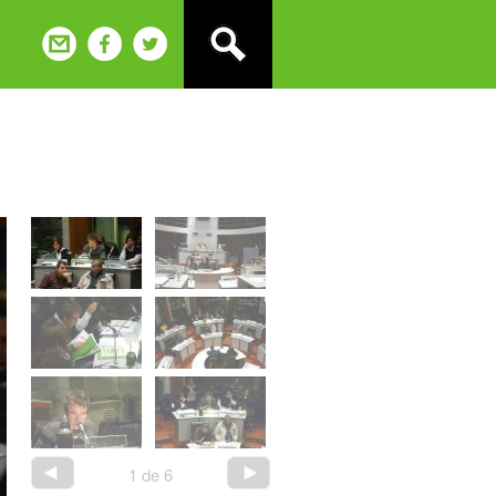
1
de
6