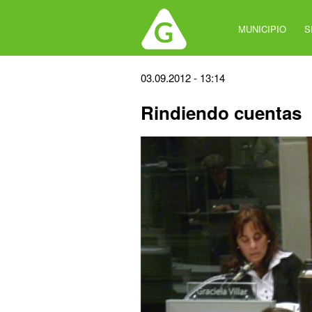
Jump
to
MUNICIPIO
S
navigation
Back
03.09.2012 - 13:14
to
Rindiendo cuentas
top