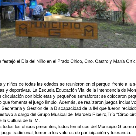
G festejó el Día del Niño en el Prado Chico, Cno. Castro y María Orti
 y niños de todas las edades se reunieron en el parque frente a la 
ivas y deportivas. La Escuela Educación Vial de la Intendencia de Mon
circulación con bicicletas y pequeños semáforos; se colocaron pequ
vo que fomenta el juego limpio. Además, se realizaron juegos inclusiv
la Secretaria y Gestión de la Discapacidad de la IM que fueron recibi
co estuvo a cargo del Grupo Musical de Marcelo Ribeiro,Trío “Circo ci
la Cultura de la IM.
 a todos los chicos presentes, ludos temáticos del Municipio G como u
juego tradicional, fomenta los valores de participación y tolerancia.