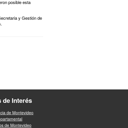
eron posible esta
Secretaria y Gestión de
s.
s de Interés
ncia de Montevideo
epartamental
ios de Montevideo