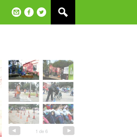
1
de
6