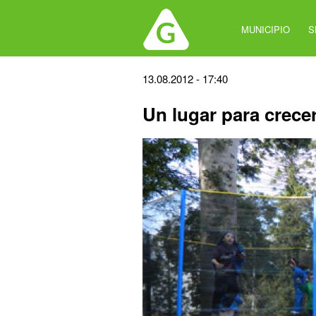
Jump
to
MUNICIPIO
S
navigation
Back
13.08.2012 - 17:40
to
Un lugar para crece
top