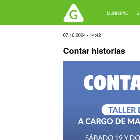
Jump
to
MUNICIPIO
S
navigation
Back
07.10.2024 - 14:42
to
Contar historias
top