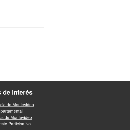
s de Interés
ncia de Montevideo
epartamental
ios de Montevideo
sto Participativo