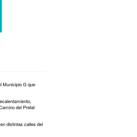
el Municipio G que
recalentamiento,
 Camino del Pretal
n distintas calles del