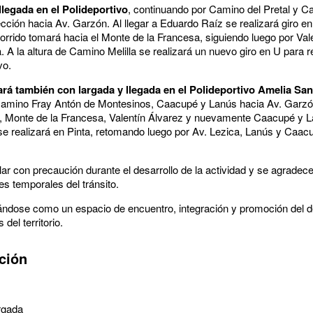
llegada en el Polideportivo
, continuando por Camino del Pretal y C
ión hacia Av. Garzón. Al llegar a Eduardo Raíz se realizará giro en
orrido tomará hacia el Monte de la Francesa, siguiendo luego por Va
A la altura de Camino Melilla se realizará un nuevo giro en U para re
vo.
tará también con largada y llegada en el Polideportivo Amelia San
, Camino Fray Antón de Montesinos, Caacupé y Lanús hacia Av. Garzó
, Monte de la Francesa, Valentín Álvarez y nuevamente Caacupé y L
 se realizará en Pinta, retomando luego por Av. Lezica, Lanús y Caac
lar con precaución durante el desarrollo de la actividad y se agradec
es temporales del tránsito.
dose como un espacio de encuentro, integración y promoción del dep
del territorio.
ción
argada