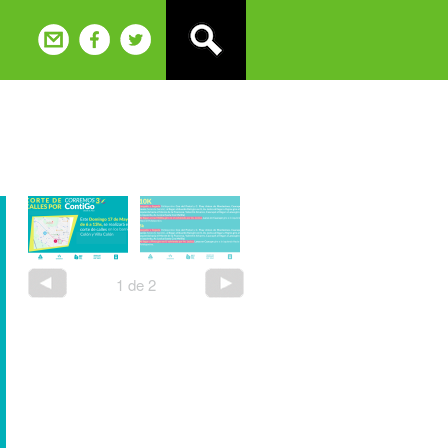
1
de
2