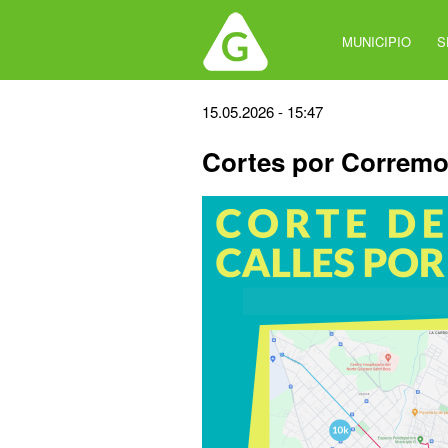
Jump
to
MUNICIPIO
S
navigation
Back
15.05.2026 - 15:47
to
Cortes por Corremo
top