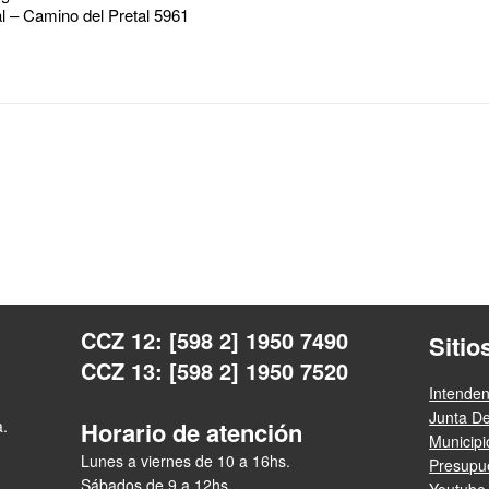
al – Camino del Pretal 5961
CCZ 12: [598 2] 1950 7490
Sitio
CCZ 13: [598 2] 1950 7520
Intende
Junta D
a.
Horario de atención
Municip
Lunes a viernes de 10 a 16hs.
Presupue
Sábados de 9 a 12hs.
Youtube