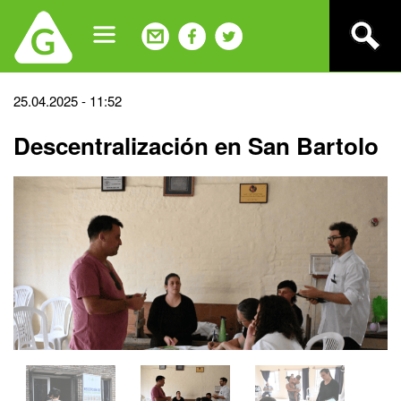
Jump
to
navigation
Back
25.04.2025 - 11:52
to
Descentralización en San Bartolo
top