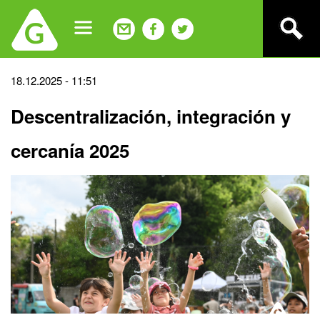
Jump
to
navigation
Back
18.12.2025 - 11:51
to
Descentralización, integración y
top
cercanía 2025