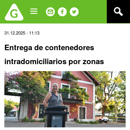
Jump
to
navigation
Back
31.12.2025 - 11:13
to
Entrega de contenedores
top
intradomiciliarios por zonas