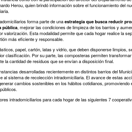
nardo Herou, quien brindó información sobre el funcionamiento del nu
iaria.
adomiciliarios forma parte de una
estrategia que busca reducir pr
a pública
, mejorar las condiciones de limpieza de los barrios y aume
ior valorización. Esta modalidad permite que cada hogar realice la se
tión más eficiente y responsable.
lásticos, papel, cartón, latas y vidrio, que deben disponerse limpios
rior clasificación. Por su parte, las composteras permiten transforma
e la cantidad de residuos que se envían a disposición final.
stancias desarrolladas recientemente en distintos barrios del Munic
 al sistema de recolección intradomiciliaria. El avance de estas acc
generar cambios sostenibles en los hábitos cotidianos, promoviendo 
públicos.
ores intradomiciliarios para cada hogar de las siguientes 7 cooperati