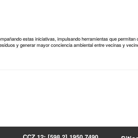
mpañando estas iniciativas, impulsando herramientas que permitan c
e residuos y generar mayor conciencia ambiental entre vecinas y vecinos
CCZ 12: [598 2] 1950 7490