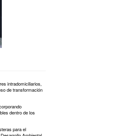
es intradomiciliarios,
eso de transformación
ncorporando
bles dentro de los
teras para el
e Desarrollo Ambiental