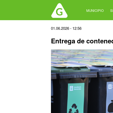
Jump
to
MUNICIPIO
S
navigation
Back
01.06.2026 - 12:56
to
Entrega de contene
top