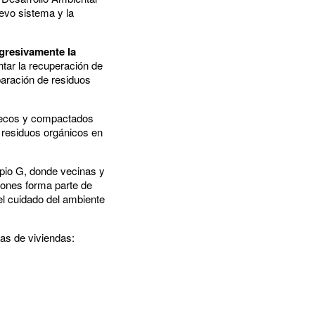
evo sistema y la
ogresivamente la
ntar la recuperación de
paración de residuos
, secos y compactados
r residuos orgánicos en
ipio G, donde vecinas y
iones forma parte de
el cuidado del ambiente
vas de viviendas: