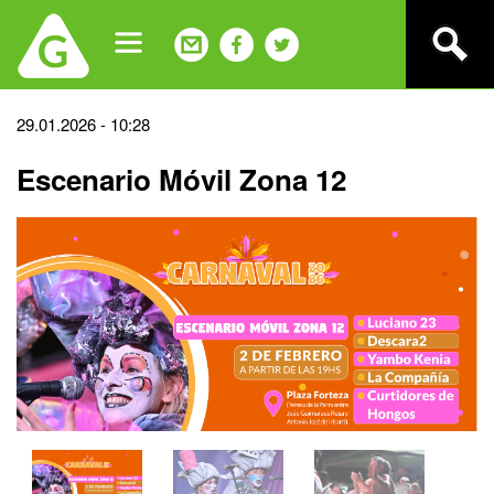
Jump
to
navigation
Back
29.01.2026 - 10:28
to
Escenario Móvil Zona 12
top