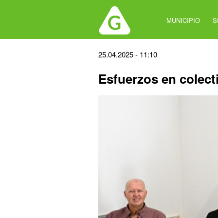
Jump
to
MUNICIPIO
S
navigation
Back
25.04.2025 - 11:10
to
Esfuerzos en colect
top