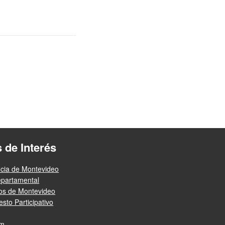
s de Interés
ncia de Montevideo
epartamental
ios de Montevideo
sto Participativo
am