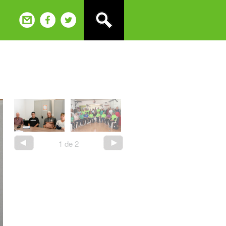
2
de
2