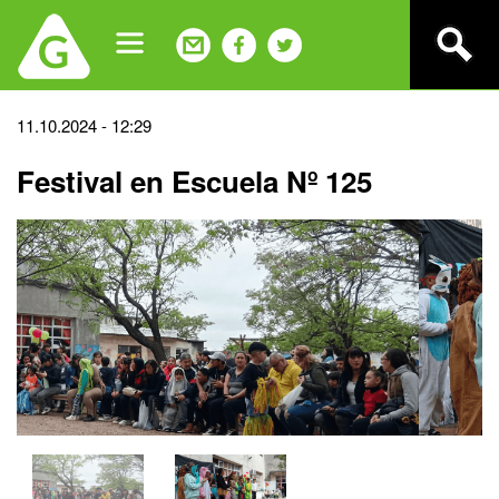
Jump
to
navigation
Back
11.10.2024 - 12:29
to
Festival en Escuela Nº 125
top