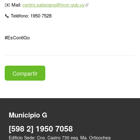
✉️ Mail:
centro.salesiano@imm.gub.uy
📞 Teléfono: 1950 7528
#EsContiGo
Compartir
Municipio G
[598 2] 1950 7058
Edificio Sede: Cno. Castro 730 esq. Ma. Orticochea