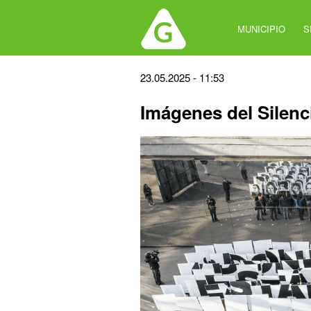
Jump
to
MUNICIPIO
S
navigation
Back
23.05.2025 - 11:53
to
Imágenes del Silenc
top