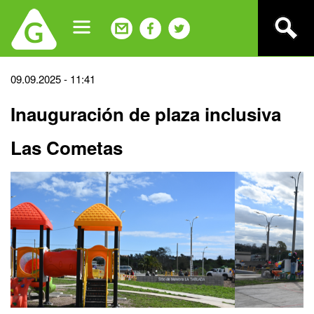
Jump
to
navigation
Back
09.09.2025 - 11:41
to
Inauguración de plaza inclusiva
top
Las Cometas