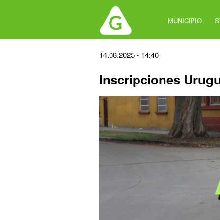
Jump
to
MUNICIPIO
S
navigation
Back
14.08.2025 - 14:40
to
Inscripciones Urug
top