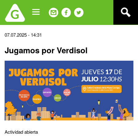
Jump
to
navigation
Back
07.07.2025 - 14:31
to
Jugamos por Verdisol
top
Actividad abierta