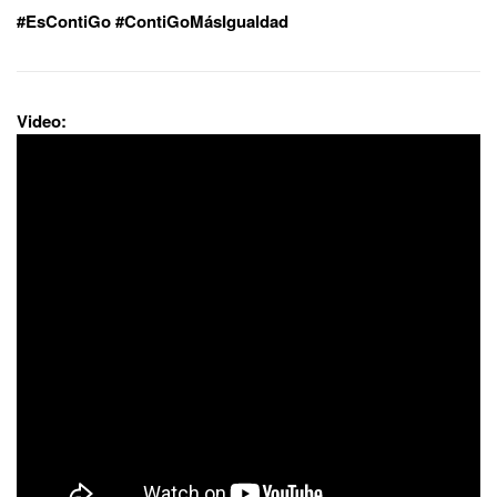
#EsContiGo #ContiGoMásIgualdad
Video: