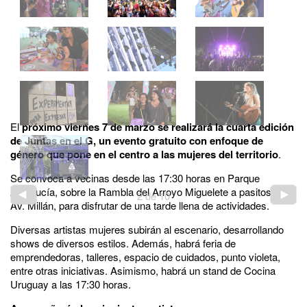
El
próximo viernes 7 de marzo se realizará la cuarta edición
de Juntas en el G, un evento gratuito con enfoque de
género que pone en el centro a las mujeres del territorio
.
Se convoca a vecinas desde las 17:30 horas en Parque
Andalucía, sobre la Rambla del Arroyo Miguelete a pasitos de
2
de
10
Av. Millán, para disfrutar de una tarde llena de actividades.
Diversas artistas mujeres subirán al escenario, desarrollando
shows de diversos estilos. Además, habrá feria de
emprendedoras, talleres, espacio de cuidados, punto violeta,
entre otras iniciativas. Asimismo, habrá un stand de Cocina
Uruguay a las 17:30 horas.