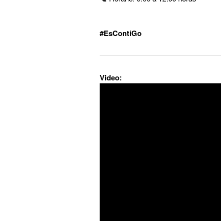
#EsContiGo
Video: