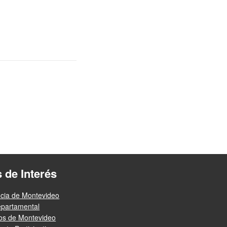
s de Interés
ncia de Montevideo
epartamental
ios de Montevideo