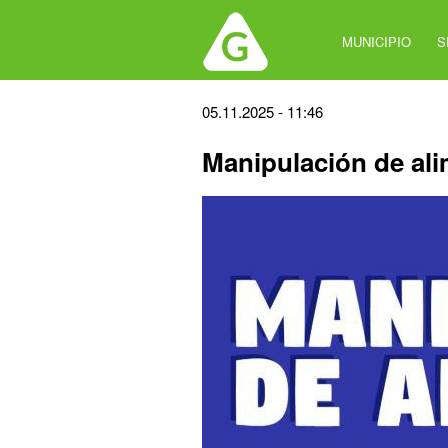
Jump
to
MUNICIPIO
S
navigation
Back
05.11.2025 - 11:46
to
Manipulación de al
top