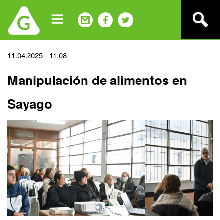
Jump
to
navigation
Back
11.04.2025 - 11:08
to
Manipulación de alimentos en
top
Sayago