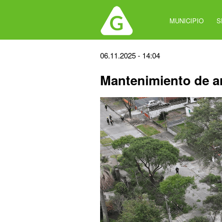
Jump
to
MUNICIPIO
S
navigation
Back
06.11.2025 - 14:04
to
Mantenimiento de a
top