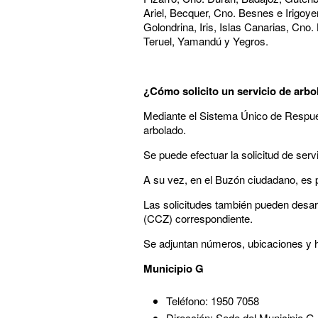
Ariel, Becquer, Cno. Besnes e Irigoye
Golondrina, Iris, Islas Canarias, Cn
Teruel, Yamandú y Yegros.
¿Cómo solicito un servicio de arb
Mediante el Sistema Único de Respues
arbolado.
Se puede efectuar la solicitud de serv
A su vez, en el Buzón ciudadano, es p
Las solicitudes también pueden desarr
(CCZ) correspondiente.
Se adjuntan números, ubicaciones y h
Municipio G
Teléfono: 1950 7058
Dirección: Sede del Municipio G