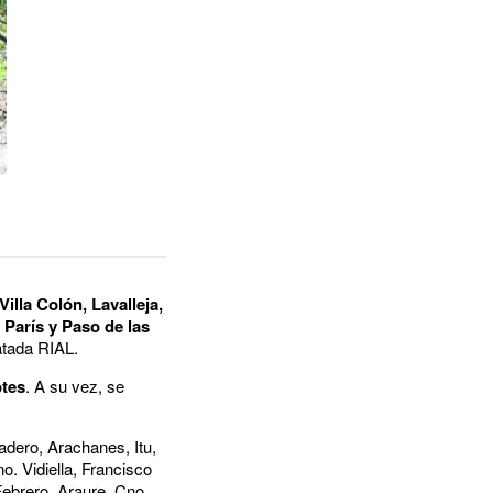
illa Colón, Lavalleja,
 París y Paso de las
atada RIAL.
otes
. A su vez, se
adero, Arachanes, Itu,
. Vidiella, Francisco
ebrero, Araure, Cno.