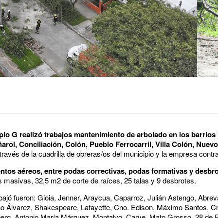
pio G realizó trabajos mantenimiento de arbolado en los barrios V
rol, Conciliación, Colón, Pueblo Ferrocarril, Villa Colón, Nuevo
 través de la cuadrilla de obreras/os del municipio y la empresa contr
entos aéreos, entre podas correctivas, podas formativas y desbr
 masivas, 32,5 m2 de corte de raíces, 25 talas y 9 desbrotes.
bajó fueron: Gioia, Jenner, Araycua, Caparroz, Julián Astengo, Abrev
o Álvarez, Shakespeare, Lafayette, Cno. Edison, Máximo Santos, Cno
berg, Antonio María Márquez, Montalvo, Carve, Mato Grosso, 28 de F