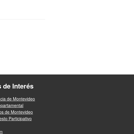
s de Interés
ncia de Montevideo
epartamental
ios de Montevideo
sto Participativo
am