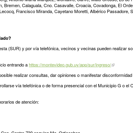
n, Bremen, Calaguala, Cno. Casavalle, Croacia, Covadonga, El Orden,
o. Lecocq, Francisco Miranda, Cayetano Moretti, Albérico Passadore, 
olado?
ta (SUR) y por vía telefónica, vecinos y vecinas pueden realizar sol
icio entrando a
https://montevideo.gub.uy/app/sur/ingreso/
osible realizar consultas, dar opiniones o manifestar disconformidad
ollarse vía telefónica o de forma presencial con el Municipio G o el
orarios de atención:
, Cno. Castro 730 esquina Ma. Orticochea