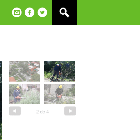
2
de
4