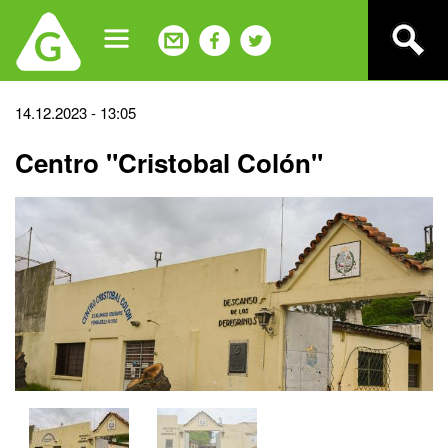
Jump
to
navigation
Back
14.12.2023 - 13:05
to
Centro "Cristobal Colón"
top