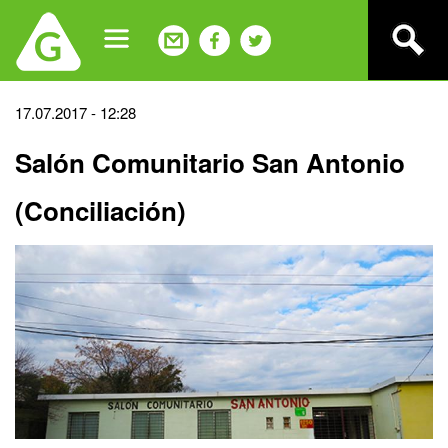
Jump
to
navigation
Back
17.07.2017 - 12:28
to
Salón Comunitario San Antonio
top
(Conciliación)