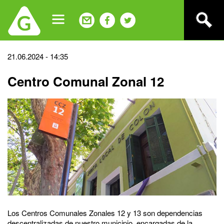
Jump
to
navigation
Back
21.06.2024 - 14:35
to
Centro Comunal Zonal 12
top
Los Centros Comunales Zonales 12 y 13 son dependencias
descentralizadas de nuestro municipio, encargadas de la