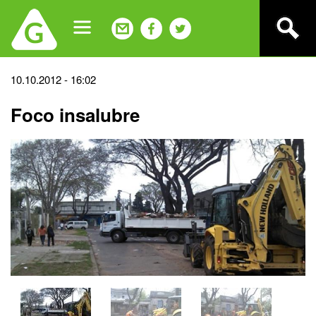
Jump
to
navigation
Back
10.10.2012 - 16:02
to
Foco insalubre
top