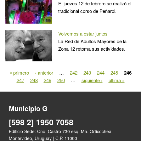
El jueves 12 de febrero se realizó el
tradicional corso de Peñarol.
Volvemos a estar juntos
La Red de Adultos Mayores de la
Zona 12 retoma sus actividades.
« primero
‹ anterior
…
242
243
244
245
246
Páginas
247
248
249
250
…
siguiente ›
última »
Municipio G
[598 2] 1950 7058
Edificio Sede: Cno. Castro 730 esq. Ma. Orticochea
Montevideo, Uruguay | C.P. 11000