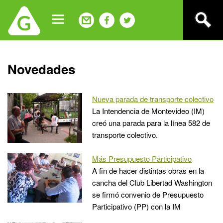
Jump
to
navigation
Back
Novedades
to
top
Nueva parada de transporte colectivo
La Intendencia de Montevideo (IM)
creó una parada para la línea 582 de
transporte colectivo.
Más Presupuesto Participativo
A fin de hacer distintas obras en la
cancha del Club Libertad Washington
se firmó convenio de Presupuesto
Participativo (PP) con la IM