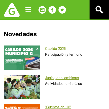
Jump
to
navigation
Back
Novedades
to
top
Cabildo 2026
Participación y territorio
Junio por el ambiente
Actividades territoriales
“Cuentos del 13”