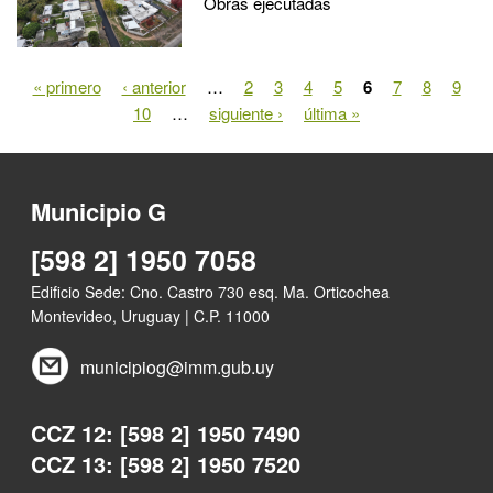
Obras ejecutadas
« primero
‹ anterior
…
2
3
4
5
6
7
8
9
Páginas
10
…
siguiente ›
última »
Municipio G
[598 2] 1950 7058
Edificio Sede: Cno. Castro 730 esq. Ma. Orticochea
Montevideo, Uruguay | C.P. 11000
municipiog@imm.gub.uy
CCZ 12: [598 2] 1950 7490
CCZ 13: [598 2] 1950 7520