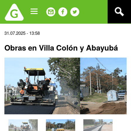
Jump
to
navigation
Back
31.07.2025 - 13:58
to
Obras en Villa Colón y Abayubá
top