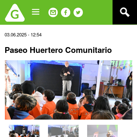
Jump
to
navigation
Back
03.06.2025 - 12:54
to
Paseo Huertero Comunitario
top