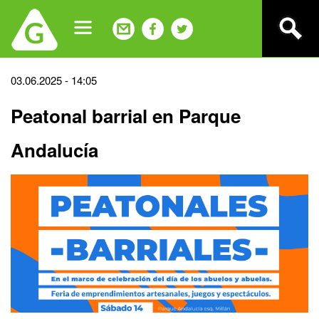
Jump
to
navigation
Back
03.06.2025 - 14:05
to
Peatonal barrial en Parque
top
Andalucía