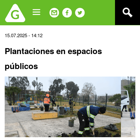
Jump
to
navigation
Back
15.07.2025 - 14:12
to
Plantaciones en espacios
top
públicos