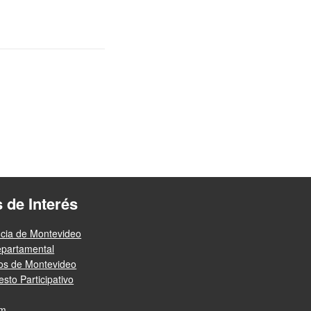
s de Interés
ncia de Montevideo
epartamental
ios de Montevideo
sto Participativo
am