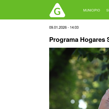
Jump
to
MUNICIPIO
S
navigation
Back
09.01.2026 - 14:03
to
Programa Hogares 
top