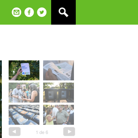
1
de
6