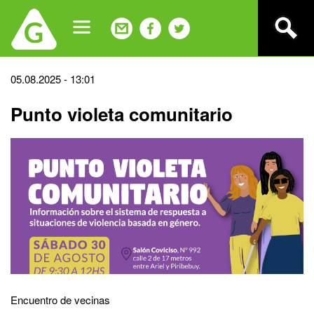
Jump
to
navigation
Back
05.08.2025 - 13:01
to
Punto violeta comunitario
top
Encuentro de vecinas