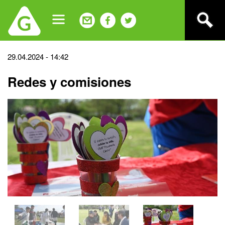
Jump
to
navigation
Back
29.04.2024 - 14:42
to
Redes y comisiones
top