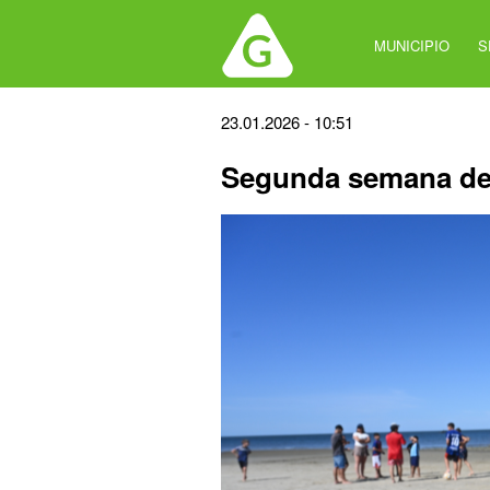
Jump
to
MUNICIPIO
S
navigation
Back
23.01.2026 - 10:51
to
Segunda semana de 
top