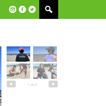
1
de
4